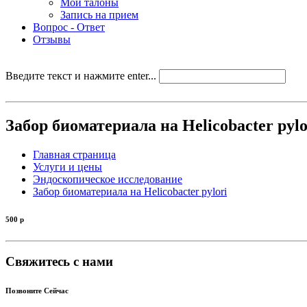
Мои талоны
Запись на прием
Вопрос - Ответ
Отзывы
Введите текст и нажмите enter...
Забор биоматериала на Helicobacter pylo
Главная страница
Услуги и цены
Эндоскопическое исследование
Забор биоматериала на Helicobacter pylori
500
р
Свяжитесь с нами
Позвоните Сейчас