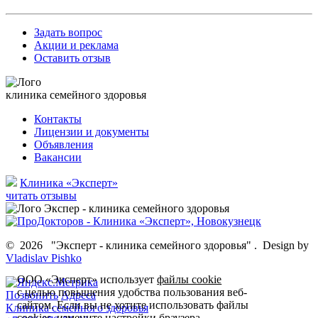
Задать вопрос
Акции и реклама
Оставить отзыв
клиника семейного здоровья
Контакты
Лицензии и документы
Объявления
Вакансии
Клиника «Эксперт»
читать отзывы
©
2026
"Эксперт - клиника семейного здоровья"
.
Design by
Vladislav Pishko
ООО «Эксперт» использует
файлы cookie
с целью повышения удобства пользования веб-
Позвонить
Адреса
сайтом. Если вы не хотите использовать файлы
Клиника семейного здоровья
cookies, измените настройки браузера.