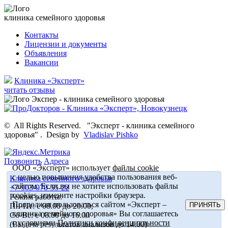
клиника семейного здоровья
Контакты
Лицензии и документы
Объявления
Вакансии
Клиника «Эксперт»
читать отзывы
©
All Rights Reserved.
"Эксперт - клиника семейного
здоровья"
.
Design by
Vladislav Pishko
Позвонить
Адреса
ООО «Эксперт» использует
файлы cookie
с целью повышения удобства пользования веб-
Клиника семейного здоровья
сайтом. Если вы не хотите использовать файлы
+7-903-070-55-22
cookies, измените настройки браузера.
Режим работы:
Продолжая пользоваться сайтом «Эксперт –
ПРИНЯТЬ
Пн-Пт: с 08.00 до 20.00,
клиника семейного здоровья» Вы соглашаетесь
Сб-Вс: с 08.00 до 16.00
с условиями
Политики конфиденциальности
(Выдача результатов анализов до 14.00)