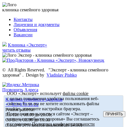
клиника семейного здоровья
Контакты
Лицензии и документы
Объявления
Вакансии
Клиника «Эксперт»
читать отзывы
©
All Rights Reserved.
"Эксперт - клиника семейного
здоровья"
.
Design by
Vladislav Pishko
Позвонить
Адреса
ООО «Эксперт» использует
файлы cookie
с целью повышения удобства пользования веб-
Клиника семейного здоровья
сайтом. Если вы не хотите использовать файлы
+7-903-070-55-22
cookies, измените настройки браузера.
Режим работы:
Продолжая пользоваться сайтом «Эксперт –
ПРИНЯТЬ
Пн-Пт: с 08.00 до 20.00,
клиника семейного здоровья» Вы соглашаетесь
Сб-Вс: с 08.00 до 16.00
с условиями
Политики конфиденциальности
(Выдача результатов анализов до 14.00)