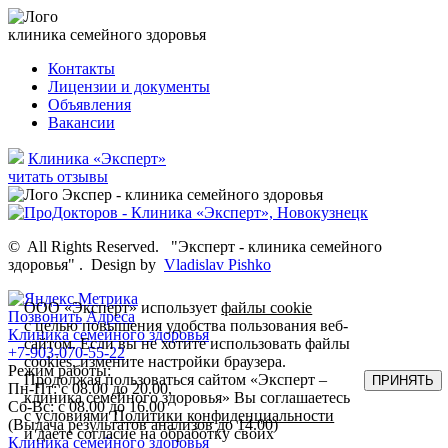
клиника семейного здоровья
Контакты
Лицензии и документы
Объявления
Вакансии
Клиника «Эксперт»
читать отзывы
©
All Rights Reserved.
"Эксперт - клиника семейного
здоровья"
.
Design by
Vladislav Pishko
ООО «Эксперт» использует
файлы cookie
Позвонить
Адреса
с целью повышения удобства пользования веб-
Клиника семейного здоровья
сайтом. Если вы не хотите использовать файлы
+7-903-070-55-22
cookies, измените настройки браузера.
Режим работы:
Продолжая пользоваться сайтом «Эксперт –
ПРИНЯТЬ
Пн-Пт: с 08.00 до 20.00,
клиника семейного здоровья» Вы соглашаетесь
Сб-Вс: с 08.00 до 16.00
с условиями
Политики конфиденциальности
(Выдача результатов анализов до 14.00)
и даете согласие на обработку своих
Клиника семейного здоровья