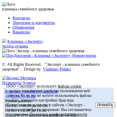
клиника семейного здоровья
Контакты
Лицензии и документы
Объявления
Вакансии
Клиника «Эксперт»
читать отзывы
©
All Rights Reserved.
"Эксперт - клиника семейного
здоровья"
.
Design by
Vladislav Pishko
Позвонить
Адреса
ООО «Эксперт» использует
файлы cookie
с целью повышения удобства пользования веб-
Клиника семейного здоровья
сайтом. Если вы не хотите использовать файлы
+7-903-070-55-22
cookies, измените настройки браузера.
Режим работы:
Продолжая пользоваться сайтом «Эксперт –
ПРИНЯТЬ
Пн-Пт: с 08.00 до 20.00,
клиника семейного здоровья» Вы соглашаетесь
Сб-Вс: с 08.00 до 16.00
с условиями
Политики конфиденциальности
(Выдача результатов анализов до 14.00)