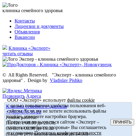
клиника семейного здоровья
Контакты
Лицензии и документы
Объявления
Вакансии
Клиника «Эксперт»
читать отзывы
©
All Rights Reserved.
"Эксперт - клиника семейного
здоровья"
.
Design by
Vladislav Pishko
Позвонить
Адреса
ООО «Эксперт» использует
файлы cookie
с целью повышения удобства пользования веб-
Клиника семейного здоровья
сайтом. Если вы не хотите использовать файлы
+7-903-070-55-22
cookies, измените настройки браузера.
Режим работы:
Продолжая пользоваться сайтом «Эксперт –
ПРИНЯТЬ
Пн-Пт: с 08.00 до 20.00,
клиника семейного здоровья» Вы соглашаетесь
Сб-Вс: с 08.00 до 16.00
с условиями
Политики конфиденциальности
(Выдача результатов анализов до 14.00)