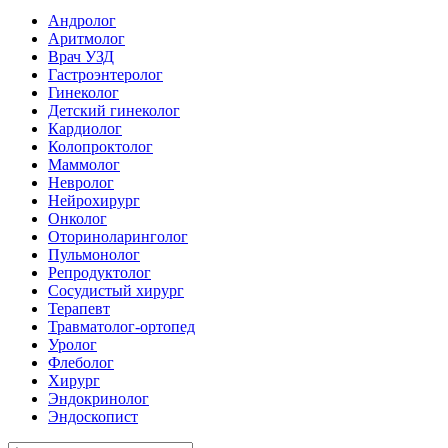
Андролог
Аритмолог
Врач УЗД
Гастроэнтеролог
Гинеколог
Детский гинеколог
Кардиолог
Колопроктолог
Маммолог
Невролог
Нейрохирург
Онколог
Оториноларинголог
Пульмонолог
Репродуктолог
Сосудистый хирург
Терапевт
Травматолог-ортопед
Уролог
Флеболог
Хирург
Эндокринолог
Эндоскопист