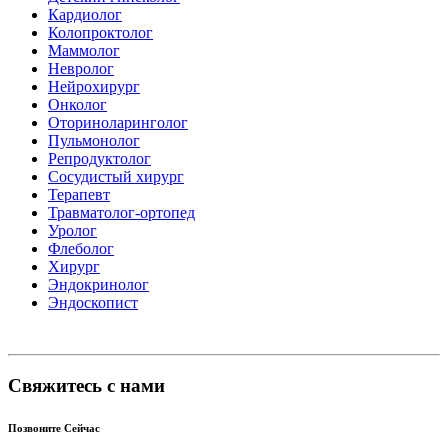
Кардиолог
Колопроктолог
Маммолог
Невролог
Нейрохирург
Онколог
Оториноларинголог
Пульмонолог
Репродуктолог
Сосудистый хирург
Терапевт
Травматолог-ортопед
Уролог
Флеболог
Хирург
Эндокринолог
Эндоскопист
Свяжитесь с нами
Позвоните Сейчас