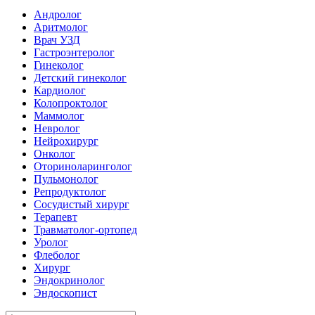
Андролог
Аритмолог
Врач УЗД
Гастроэнтеролог
Гинеколог
Детский гинеколог
Кардиолог
Колопроктолог
Маммолог
Невролог
Нейрохирург
Онколог
Оториноларинголог
Пульмонолог
Репродуктолог
Сосудистый хирург
Терапевт
Травматолог-ортопед
Уролог
Флеболог
Хирург
Эндокринолог
Эндоскопист