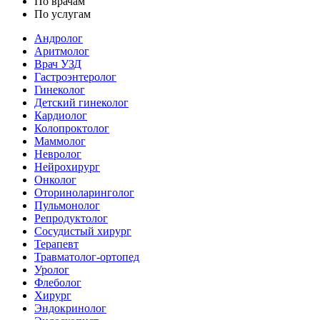
По врачам
По услугам
Андролог
Аритмолог
Врач УЗД
Гастроэнтеролог
Гинеколог
Детский гинеколог
Кардиолог
Колопроктолог
Маммолог
Невролог
Нейрохирург
Онколог
Оториноларинголог
Пульмонолог
Репродуктолог
Сосудистый хирург
Терапевт
Травматолог-ортопед
Уролог
Флеболог
Хирург
Эндокринолог