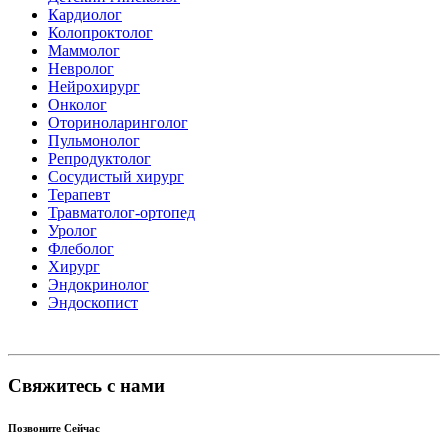
Кардиолог
Колопроктолог
Маммолог
Невролог
Нейрохирург
Онколог
Оториноларинголог
Пульмонолог
Репродуктолог
Сосудистый хирург
Терапевт
Травматолог-ортопед
Уролог
Флеболог
Хирург
Эндокринолог
Эндоскопист
Свяжитесь с нами
Позвоните Сейчас