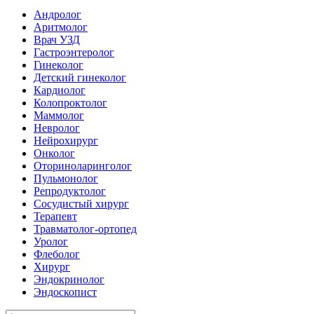
Андролог
Аритмолог
Врач УЗД
Гастроэнтеролог
Гинеколог
Детский гинеколог
Кардиолог
Колопроктолог
Маммолог
Невролог
Нейрохирург
Онколог
Оториноларинголог
Пульмонолог
Репродуктолог
Сосудистый хирург
Терапевт
Травматолог-ортопед
Уролог
Флеболог
Хирург
Эндокринолог
Эндоскопист