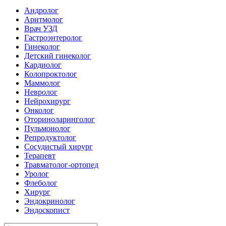
Андролог
Аритмолог
Врач УЗД
Гастроэнтеролог
Гинеколог
Детский гинеколог
Кардиолог
Колопроктолог
Маммолог
Невролог
Нейрохирург
Онколог
Оториноларинголог
Пульмонолог
Репродуктолог
Сосудистый хирург
Терапевт
Травматолог-ортопед
Уролог
Флеболог
Хирург
Эндокринолог
Эндоскопист