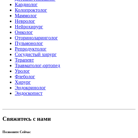
Кардиолог
Колопроктолог
Маммолог
Невролог
Нейрохирург
Онколог
Оториноларинголог
Пульмонолог
Репродуктолог
Сосудистый хирург
Терапевт
Травматолог-ортопед
Уролог
Флеболог
Хирург
Эндокринолог
Эндоскопист
Свяжитесь с нами
Позвоните Сейчас