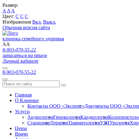
Размер:
A
A
A
Цвет:
C
C
C
Изображения
Вкл.
Выкл.
Обычная версия сайта
клиника семейного здоровья
A
A
8-903-070-55-22
записаться на прием
Личный кабинет
8-903-070-55-22
Главная
О Клинике
Контакты ООО «Эксперт»
Документы ООО «Экспе
Услуги
Андрология
Гинекология
Кардиология
Колопроктоло
Стационар
Терапия
Травматология
УЗИ
Урология
Хир
Цены
Врачи