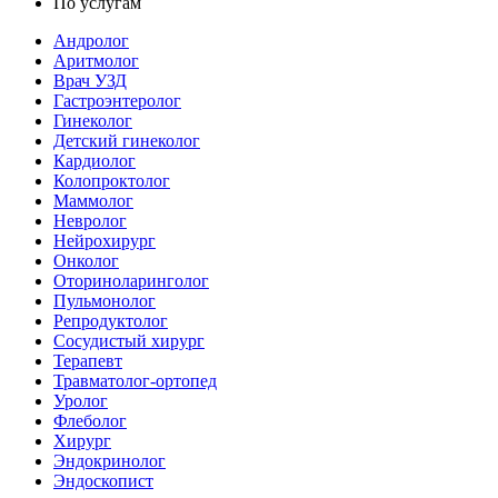
По услугам
Андролог
Аритмолог
Врач УЗД
Гастроэнтеролог
Гинеколог
Детский гинеколог
Кардиолог
Колопроктолог
Маммолог
Невролог
Нейрохирург
Онколог
Оториноларинголог
Пульмонолог
Репродуктолог
Сосудистый хирург
Терапевт
Травматолог-ортопед
Уролог
Флеболог
Хирург
Эндокринолог
Эндоскопист