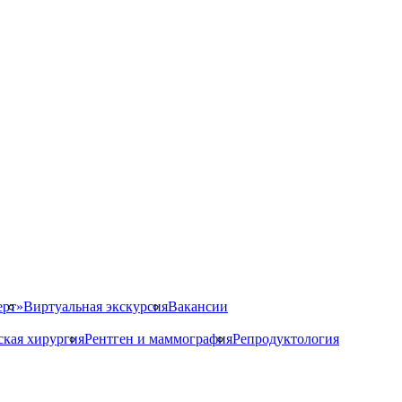
ерт»
Виртуальная экскурсия
Вакансии
ская хирургия
Рентген и маммография
Репродуктология