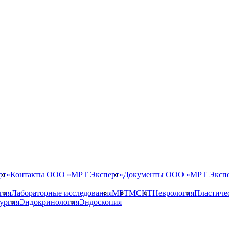
рт»
Контакты ООО «МРТ Эксперт»
Документы ООО «МРТ Эксп
гия
Лабораторные исследования
МРТ
МСКТ
Неврология
Пластиче
ургия
Эндокринология
Эндоскопия