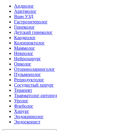
Андролог
Аритмолог
Врач УЗД
Гастроэнтеролог
Гинеколог
Детский гинеколог
Кардиолог
Колопроктолог
Маммолог
Невролог
Нейрохирург
Онколог
Оториноларинголог
Пульмонолог
Репродуктолог
Сосудистый хирург
Терапевт
Травматолог-ортопед
Уролог
Флеболог
Хирург
Эндокринолог
Эндоскопист