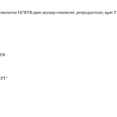
некологии НГИУВ,врач акушер-гинеколог, репродуктолог, врач 
ИУВ
ЕРТ"