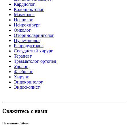
Кардиолог
Колопроктолог
Маммолог
Невролог
Нейрохирург
Онколог
Оториноларинголог
Пульмонолог
Репродуктолог
Сосудистый хирург
Терапевт
Травматолог-ортопед
Уролог
Флеболог
Хирург
Эндокринолог
Эндоскопист
Свяжитесь с нами
Позвоните Сейчас