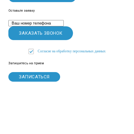
Оставьте заявку
Согласие на обработку персональных данных
Запишитесь на прием
ЗАПИСАТЬСЯ
Вся приведенная на данном сайте информация носит
информационный характер.
Для постановки диагноза, выявления возможных
противопоказаний и назначения лечения, необходима очная
консультация с врачом.
Политика компании в отношении обработки персональных
данных
Политика конфиденциальности
Соглашение на обработку персональных данных