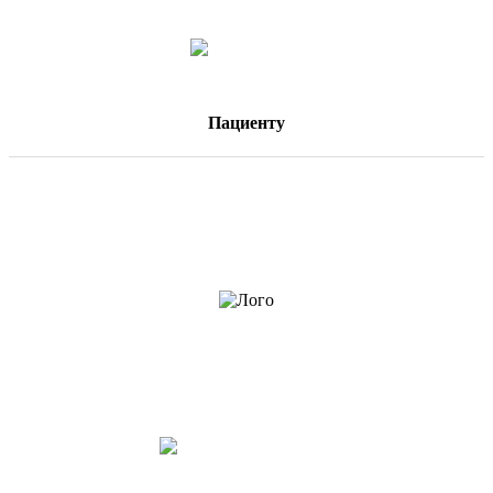
Пациенту
Задать вопрос
Акции и реклама
Оставить отзыв
Контакты
Лицензии и документы
Объявления
Вакансии
Клиника «Эксперт»
читать отзывы