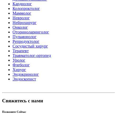
Кардиолог
Колопроктолог
Маммолог
Невролог
Нейрохирург
Онколог
Оториноларинголог
Пульмонолог
Репродуктолог
Сосудистый хирург
Терапевт
Травматолог-ортопед
Уролог
Флеболог
Хирург
Эндокринолог
Эндоскопист
Свяжитесь с нами
Позвоните Сейчас