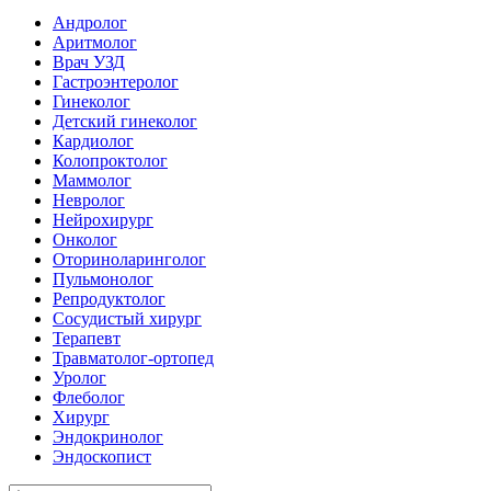
Андролог
Аритмолог
Врач УЗД
Гастроэнтеролог
Гинеколог
Детский гинеколог
Кардиолог
Колопроктолог
Маммолог
Невролог
Нейрохирург
Онколог
Оториноларинголог
Пульмонолог
Репродуктолог
Сосудистый хирург
Терапевт
Травматолог-ортопед
Уролог
Флеболог
Хирург
Эндокринолог
Эндоскопист