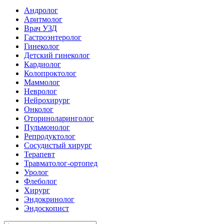
Андролог
Аритмолог
Врач УЗД
Гастроэнтеролог
Гинеколог
Детский гинеколог
Кардиолог
Колопроктолог
Маммолог
Невролог
Нейрохирург
Онколог
Оториноларинголог
Пульмонолог
Репродуктолог
Сосудистый хирург
Терапевт
Травматолог-ортопед
Уролог
Флеболог
Хирург
Эндокринолог
Эндоскопист