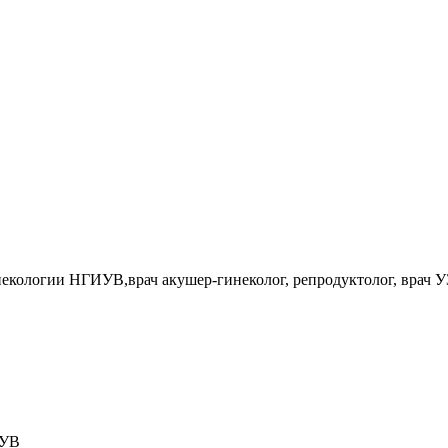
некологии НГИУВ,врач акушер-гинеколог, репродуктолог, врач 
ИУВ