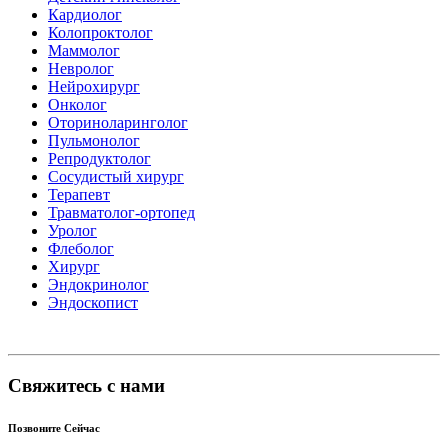
Кардиолог
Колопроктолог
Маммолог
Невролог
Нейрохирург
Онколог
Оториноларинголог
Пульмонолог
Репродуктолог
Сосудистый хирург
Терапевт
Травматолог-ортопед
Уролог
Флеболог
Хирург
Эндокринолог
Эндоскопист
Свяжитесь с нами
Позвоните Сейчас