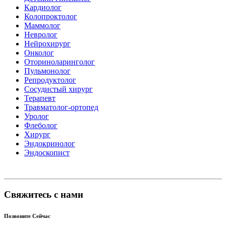
Кардиолог
Колопроктолог
Маммолог
Невролог
Нейрохирург
Онколог
Оториноларинголог
Пульмонолог
Репродуктолог
Сосудистый хирург
Терапевт
Травматолог-ортопед
Уролог
Флеболог
Хирург
Эндокринолог
Эндоскопист
Свяжитесь с нами
Позвоните Сейчас