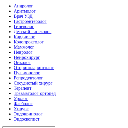
Андролог
Аритмолог
Врач УЗД
Гастроэнтеролог
Гинеколог
Детский гинеколог
Кардиолог
Колопроктолог
Маммолог
Невролог
Нейрохирург
Онколог
Оториноларинголог
Пульмонолог
Репродуктолог
Сосудистый хирург
Терапевт
Травматолог-ортопед
Уролог
Флеболог
Хирург
Эндокринолог
Эндоскопист