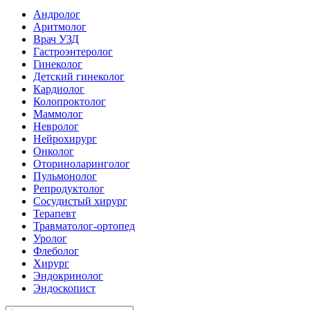
Андролог
Аритмолог
Врач УЗД
Гастроэнтеролог
Гинеколог
Детский гинеколог
Кардиолог
Колопроктолог
Маммолог
Невролог
Нейрохирург
Онколог
Оториноларинголог
Пульмонолог
Репродуктолог
Сосудистый хирург
Терапевт
Травматолог-ортопед
Уролог
Флеболог
Хирург
Эндокринолог
Эндоскопист