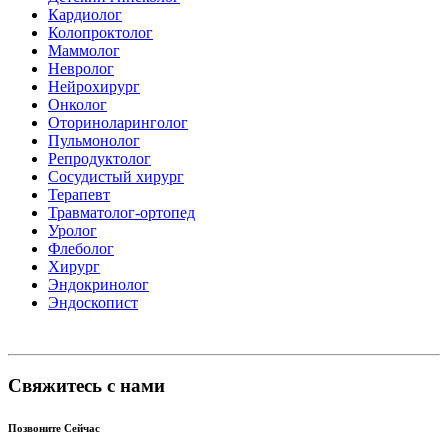
Кардиолог
Колопроктолог
Маммолог
Невролог
Нейрохирург
Онколог
Оториноларинголог
Пульмонолог
Репродуктолог
Сосудистый хирург
Терапевт
Травматолог-ортопед
Уролог
Флеболог
Хирург
Эндокринолог
Эндоскопист
Свяжитесь с нами
Позвоните Сейчас