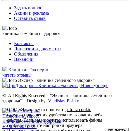
Задать вопрос
Акции и реклама
Оставить отзыв
клиника семейного здоровья
Контакты
Лицензии и документы
Объявления
Вакансии
Клиника «Эксперт»
читать отзывы
©
All Rights Reserved.
"Эксперт - клиника семейного
здоровья"
.
Design by
Vladislav Pishko
ООО «Эксперт» использует
файлы cookie
с целью повышения удобства пользования веб-
Позвонить
Адреса
сайтом. Если вы не хотите использовать файлы
Клиника семейного здоровья
cookies, измените настройки браузера.
+7-903-070-55-22
Продолжая пользоваться сайтом «Эксперт –
ПРИНЯТЬ