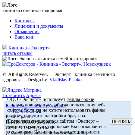
клиника семейного здоровья
Контакты
Лицензии и документы
Объявления
Вакансии
Клиника «Эксперт»
читать отзывы
©
All Rights Reserved.
"Эксперт - клиника семейного
здоровья"
.
Design by
Vladislav Pishko
Позвонить
Адреса
ООО «Эксперт» использует
файлы cookie
с целью повышения удобства пользования веб-
Клиника семейного здоровья
сайтом. Если вы не хотите использовать файлы
+7-903-070-55-22
cookies, измените настройки браузера.
Режим работы:
Продолжая пользоваться сайтом «Эксперт –
ПРИНЯТЬ
Пн-Пт: с 08.00 до 20.00,
клиника семейного здоровья» Вы соглашаетесь
Сб-Вс: с 08.00 до 16.00
с условиями
Политики конфиденциальности
(Выдача результатов анализов до 14.00)