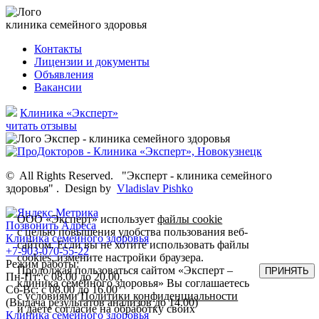
клиника семейного здоровья
Контакты
Лицензии и документы
Объявления
Вакансии
Клиника «Эксперт»
читать отзывы
©
All Rights Reserved.
"Эксперт - клиника семейного
здоровья"
.
Design by
Vladislav Pishko
ООО «Эксперт» использует
файлы cookie
Позвонить
Адреса
с целью повышения удобства пользования веб-
Клиника семейного здоровья
сайтом. Если вы не хотите использовать файлы
+7-903-070-55-22
cookies, измените настройки браузера.
Режим работы:
Продолжая пользоваться сайтом «Эксперт –
ПРИНЯТЬ
Пн-Пт: с 08.00 до 20.00,
клиника семейного здоровья» Вы соглашаетесь
Сб-Вс: с 08.00 до 16.00
с условиями
Политики конфиденциальности
(Выдача результатов анализов до 14.00)
и даете согласие на обработку своих
Клиника семейного здоровья