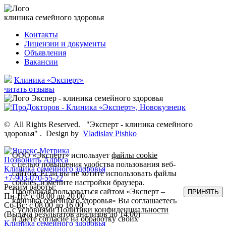
клиника семейного здоровья
Контакты
Лицензии и документы
Объявления
Вакансии
Клиника «Эксперт»
читать отзывы
©
All Rights Reserved.
"Эксперт - клиника семейного
здоровья"
.
Design by
Vladislav Pishko
ООО «Эксперт» использует
файлы cookie
Позвонить
Адреса
с целью повышения удобства пользования веб-
Клиника семейного здоровья
сайтом. Если вы не хотите использовать файлы
+7-903-070-55-22
cookies, измените настройки браузера.
Режим работы:
Продолжая пользоваться сайтом «Эксперт –
ПРИНЯТЬ
Пн-Пт: с 08.00 до 20.00,
клиника семейного здоровья» Вы соглашаетесь
Сб-Вс: с 08.00 до 16.00
с условиями
Политики конфиденциальности
(Выдача результатов анализов до 14.00)
и даете согласие на обработку своих
Клиника семейного здоровья