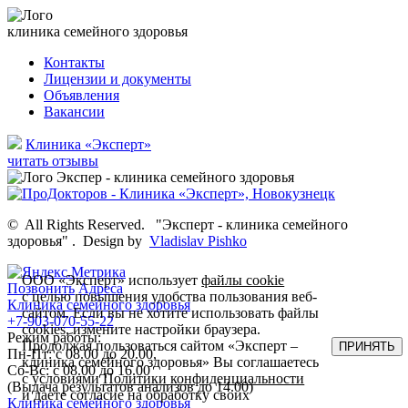
клиника семейного здоровья
Контакты
Лицензии и документы
Объявления
Вакансии
Клиника «Эксперт»
читать отзывы
©
All Rights Reserved.
"Эксперт - клиника семейного
здоровья"
.
Design by
Vladislav Pishko
ООО «Эксперт» использует
файлы cookie
Позвонить
Адреса
с целью повышения удобства пользования веб-
Клиника семейного здоровья
сайтом. Если вы не хотите использовать файлы
+7-903-070-55-22
cookies, измените настройки браузера.
Режим работы:
Продолжая пользоваться сайтом «Эксперт –
ПРИНЯТЬ
Пн-Пт: с 08.00 до 20.00,
клиника семейного здоровья» Вы соглашаетесь
Сб-Вс: с 08.00 до 16.00
с условиями
Политики конфиденциальности
(Выдача результатов анализов до 14.00)
и даете согласие на обработку своих
Клиника семейного здоровья