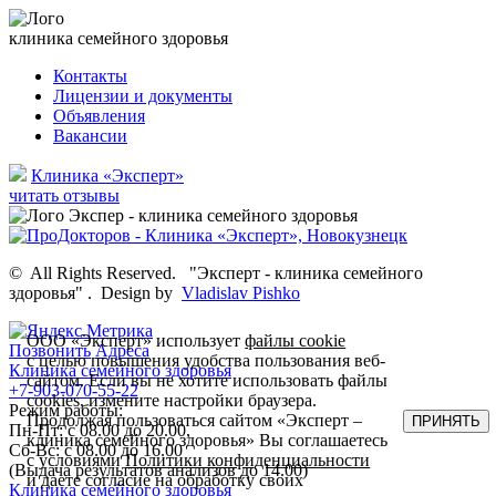
клиника семейного здоровья
Контакты
Лицензии и документы
Объявления
Вакансии
Клиника «Эксперт»
читать отзывы
©
All Rights Reserved.
"Эксперт - клиника семейного
здоровья"
.
Design by
Vladislav Pishko
ООО «Эксперт» использует
файлы cookie
Позвонить
Адреса
с целью повышения удобства пользования веб-
Клиника семейного здоровья
сайтом. Если вы не хотите использовать файлы
+7-903-070-55-22
cookies, измените настройки браузера.
Режим работы:
Продолжая пользоваться сайтом «Эксперт –
ПРИНЯТЬ
Пн-Пт: с 08.00 до 20.00,
клиника семейного здоровья» Вы соглашаетесь
Сб-Вс: с 08.00 до 16.00
с условиями
Политики конфиденциальности
(Выдача результатов анализов до 14.00)
и даете согласие на обработку своих
Клиника семейного здоровья