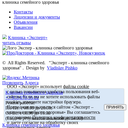
клиника семейного здоровья
Контакты
Лицензии и документы
Объявления
Вакансии
Клиника «Эксперт»
читать отзывы
©
All Rights Reserved.
"Эксперт - клиника семейного
здоровья"
.
Design by
Vladislav Pishko
Позвонить
Адреса
ООО «Эксперт» использует
файлы cookie
с целью повышения удобства пользования веб-
Клиника семейного здоровья
сайтом. Если вы не хотите использовать файлы
+7-903-070-55-22
cookies, измените настройки браузера.
Режим работы:
Продолжая пользоваться сайтом «Эксперт –
ПРИНЯТЬ
Пн-Пт: с 08.00 до 20.00,
клиника семейного здоровья» Вы соглашаетесь
Сб-Вс: с 08.00 до 16.00
с условиями
Политики конфиденциальности
(Выдача результатов анализов до 14.00)
и даете согласие на обработку своих
Клиника семейного здоровья
персональных данных.