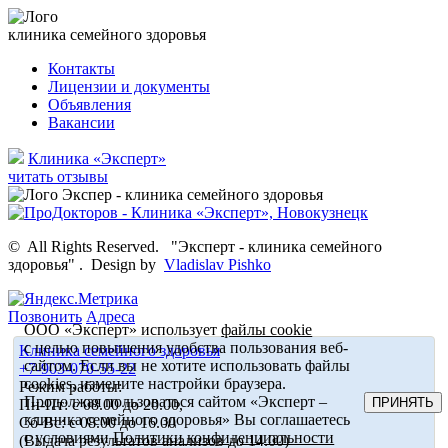
клиника семейного здоровья
Контакты
Лицензии и документы
Объявления
Вакансии
Клиника «Эксперт»
читать отзывы
©
All Rights Reserved.
"Эксперт - клиника семейного
здоровья"
.
Design by
Vladislav Pishko
Позвонить
Адреса
ООО «Эксперт» использует
файлы cookie
с целью повышения удобства пользования веб-
Клиника семейного здоровья
сайтом. Если вы не хотите использовать файлы
+7-903-070-55-22
cookies, измените настройки браузера.
Режим работы:
Продолжая пользоваться сайтом «Эксперт –
ПРИНЯТЬ
Пн-Пт: с 08.00 до 20.00,
клиника семейного здоровья» Вы соглашаетесь
Сб-Вс: с 08.00 до 16.00
с условиями
Политики конфиденциальности
(Выдача результатов анализов до 14.00)