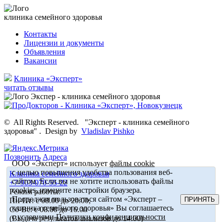
клиника семейного здоровья
Контакты
Лицензии и документы
Объявления
Вакансии
Клиника «Эксперт»
читать отзывы
©
All Rights Reserved.
"Эксперт - клиника семейного
здоровья"
.
Design by
Vladislav Pishko
Позвонить
Адреса
ООО «Эксперт» использует
файлы cookie
с целью повышения удобства пользования веб-
Клиника семейного здоровья
сайтом. Если вы не хотите использовать файлы
+7-903-070-55-22
cookies, измените настройки браузера.
Режим работы:
Продолжая пользоваться сайтом «Эксперт –
ПРИНЯТЬ
Пн-Пт: с 08.00 до 20.00,
клиника семейного здоровья» Вы соглашаетесь
Сб-Вс: с 08.00 до 16.00
с условиями
Политики конфиденциальности
(Выдача результатов анализов до 14.00)