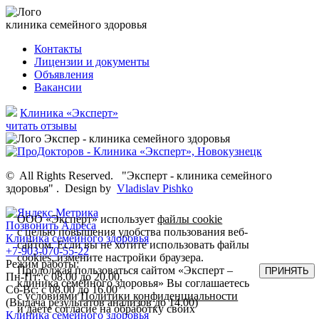
клиника семейного здоровья
Контакты
Лицензии и документы
Объявления
Вакансии
Клиника «Эксперт»
читать отзывы
©
All Rights Reserved.
"Эксперт - клиника семейного
здоровья"
.
Design by
Vladislav Pishko
ООО «Эксперт» использует
файлы cookie
Позвонить
Адреса
с целью повышения удобства пользования веб-
Клиника семейного здоровья
сайтом. Если вы не хотите использовать файлы
+7-903-070-55-22
cookies, измените настройки браузера.
Режим работы:
Продолжая пользоваться сайтом «Эксперт –
ПРИНЯТЬ
Пн-Пт: с 08.00 до 20.00,
клиника семейного здоровья» Вы соглашаетесь
Сб-Вс: с 08.00 до 16.00
с условиями
Политики конфиденциальности
(Выдача результатов анализов до 14.00)
и даете согласие на обработку своих
Клиника семейного здоровья