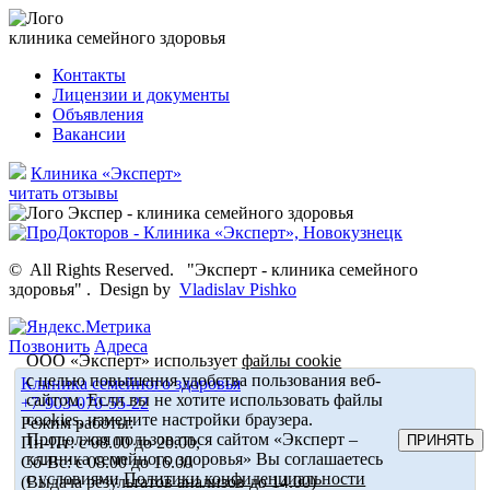
клиника семейного здоровья
Контакты
Лицензии и документы
Объявления
Вакансии
Клиника «Эксперт»
читать отзывы
©
All Rights Reserved.
"Эксперт - клиника семейного
здоровья"
.
Design by
Vladislav Pishko
Позвонить
Адреса
ООО «Эксперт» использует
файлы cookie
с целью повышения удобства пользования веб-
Клиника семейного здоровья
сайтом. Если вы не хотите использовать файлы
+7-903-070-55-22
cookies, измените настройки браузера.
Режим работы:
Продолжая пользоваться сайтом «Эксперт –
ПРИНЯТЬ
Пн-Пт: с 08.00 до 20.00,
клиника семейного здоровья» Вы соглашаетесь
Сб-Вс: с 08.00 до 16.00
с условиями
Политики конфиденциальности
(Выдача результатов анализов до 14.00)