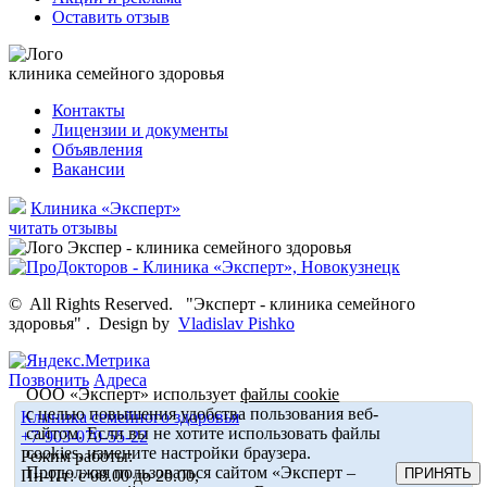
Оставить отзыв
клиника семейного здоровья
Контакты
Лицензии и документы
Объявления
Вакансии
Клиника «Эксперт»
читать отзывы
©
All Rights Reserved.
"Эксперт - клиника семейного
здоровья"
.
Design by
Vladislav Pishko
Позвонить
Адреса
ООО «Эксперт» использует
файлы cookie
с целью повышения удобства пользования веб-
Клиника семейного здоровья
сайтом. Если вы не хотите использовать файлы
+7-903-070-55-22
cookies, измените настройки браузера.
Режим работы:
Продолжая пользоваться сайтом «Эксперт –
ПРИНЯТЬ
Пн-Пт: с 08.00 до 20.00,