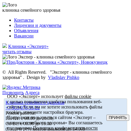
клиника семейного здоровья
Контакты
Лицензии и документы
Объявления
Вакансии
Клиника «Эксперт»
читать отзывы
©
All Rights Reserved.
"Эксперт - клиника семейного
здоровья"
.
Design by
Vladislav Pishko
Позвонить
Адреса
ООО «Эксперт» использует
файлы cookie
с целью повышения удобства пользования веб-
Клиника семейного здоровья
сайтом. Если вы не хотите использовать файлы
+7-903-070-55-22
cookies, измените настройки браузера.
Режим работы:
Продолжая пользоваться сайтом «Эксперт –
ПРИНЯТЬ
Пн-Пт: с 08.00 до 20.00,
клиника семейного здоровья» Вы соглашаетесь
Сб-Вс: с 08.00 до 16.00
с условиями
Политики конфиденциальности
(Выдача результатов анализов до 14.00)