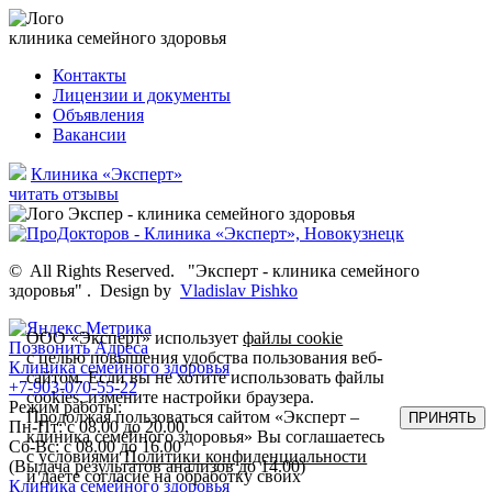
клиника семейного здоровья
Контакты
Лицензии и документы
Объявления
Вакансии
Клиника «Эксперт»
читать отзывы
©
All Rights Reserved.
"Эксперт - клиника семейного
здоровья"
.
Design by
Vladislav Pishko
ООО «Эксперт» использует
файлы cookie
Позвонить
Адреса
с целью повышения удобства пользования веб-
Клиника семейного здоровья
сайтом. Если вы не хотите использовать файлы
+7-903-070-55-22
cookies, измените настройки браузера.
Режим работы:
Продолжая пользоваться сайтом «Эксперт –
ПРИНЯТЬ
Пн-Пт: с 08.00 до 20.00,
клиника семейного здоровья» Вы соглашаетесь
Сб-Вс: с 08.00 до 16.00
с условиями
Политики конфиденциальности
(Выдача результатов анализов до 14.00)
и даете согласие на обработку своих
Клиника семейного здоровья