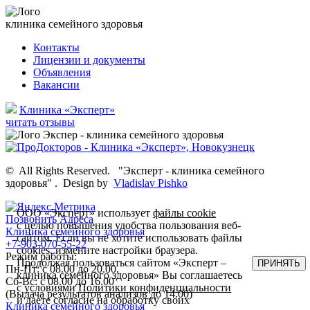
клиника семейного здоровья
Контакты
Лицензии и документы
Объявления
Вакансии
Клиника «Эксперт»
читать отзывы
©
All Rights Reserved.
"Эксперт - клиника семейного
здоровья"
.
Design by
Vladislav Pishko
ООО «Эксперт» использует
файлы cookie
Позвонить
Адреса
с целью повышения удобства пользования веб-
Клиника семейного здоровья
сайтом. Если вы не хотите использовать файлы
+7-903-070-55-22
cookies, измените настройки браузера.
Режим работы:
Продолжая пользоваться сайтом «Эксперт –
ПРИНЯТЬ
Пн-Пт: с 08.00 до 20.00,
клиника семейного здоровья» Вы соглашаетесь
Сб-Вс: с 08.00 до 16.00
с условиями
Политики конфиденциальности
(Выдача результатов анализов до 14.00)
и даете согласие на обработку своих
Клиника семейного здоровья