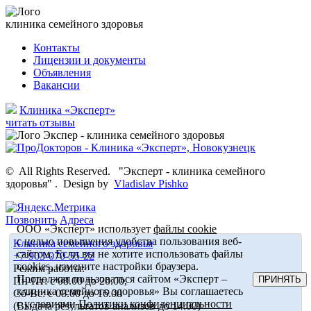
клиника семейного здоровья
Контакты
Лицензии и документы
Объявления
Вакансии
Клиника «Эксперт»
читать отзывы
©
All Rights Reserved.
"Эксперт - клиника семейного
здоровья"
.
Design by
Vladislav Pishko
Позвонить
Адреса
ООО «Эксперт» использует
файлы cookie
с целью повышения удобства пользования веб-
Клиника семейного здоровья
сайтом. Если вы не хотите использовать файлы
+7-903-070-55-22
cookies, измените настройки браузера.
Режим работы:
Продолжая пользоваться сайтом «Эксперт –
ПРИНЯТЬ
Пн-Пт: с 08.00 до 20.00,
клиника семейного здоровья» Вы соглашаетесь
Сб-Вс: с 08.00 до 16.00
с условиями
Политики конфиденциальности
(Выдача результатов анализов до 14.00)