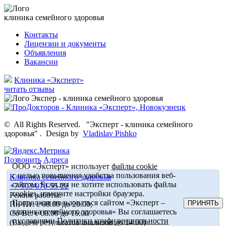
клиника семейного здоровья
Контакты
Лицензии и документы
Объявления
Вакансии
Клиника «Эксперт»
читать отзывы
©
All Rights Reserved.
"Эксперт - клиника семейного
здоровья"
.
Design by
Vladislav Pishko
Позвонить
Адреса
ООО «Эксперт» использует
файлы cookie
с целью повышения удобства пользования веб-
Клиника семейного здоровья
сайтом. Если вы не хотите использовать файлы
+7-903-070-55-22
cookies, измените настройки браузера.
Режим работы:
Продолжая пользоваться сайтом «Эксперт –
ПРИНЯТЬ
Пн-Пт: с 08.00 до 20.00,
клиника семейного здоровья» Вы соглашаетесь
Сб-Вс: с 08.00 до 16.00
с условиями
Политики конфиденциальности
(Выдача результатов анализов до 14.00)