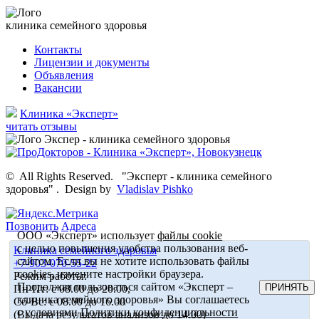
клиника семейного здоровья
Контакты
Лицензии и документы
Объявления
Вакансии
Клиника «Эксперт»
читать отзывы
©
All Rights Reserved.
"Эксперт - клиника семейного
здоровья"
.
Design by
Vladislav Pishko
Позвонить
Адреса
ООО «Эксперт» использует
файлы cookie
с целью повышения удобства пользования веб-
Клиника семейного здоровья
сайтом. Если вы не хотите использовать файлы
+7-903-070-55-22
cookies, измените настройки браузера.
Режим работы:
Продолжая пользоваться сайтом «Эксперт –
ПРИНЯТЬ
Пн-Пт: с 08.00 до 20.00,
клиника семейного здоровья» Вы соглашаетесь
Сб-Вс: с 08.00 до 16.00
с условиями
Политики конфиденциальности
(Выдача результатов анализов до 14.00)