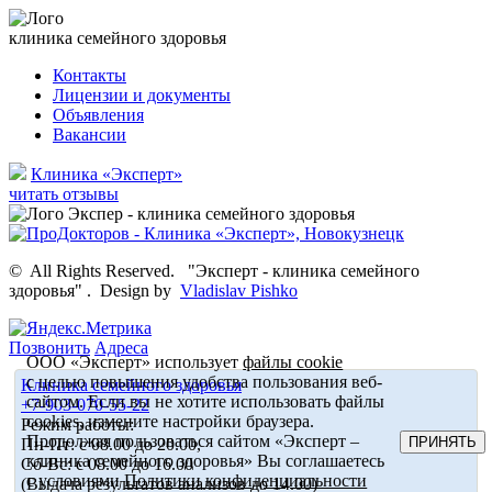
клиника семейного здоровья
Контакты
Лицензии и документы
Объявления
Вакансии
Клиника «Эксперт»
читать отзывы
©
All Rights Reserved.
"Эксперт - клиника семейного
здоровья"
.
Design by
Vladislav Pishko
Позвонить
Адреса
ООО «Эксперт» использует
файлы cookie
с целью повышения удобства пользования веб-
Клиника семейного здоровья
сайтом. Если вы не хотите использовать файлы
+7-903-070-55-22
cookies, измените настройки браузера.
Режим работы:
Продолжая пользоваться сайтом «Эксперт –
ПРИНЯТЬ
Пн-Пт: с 08.00 до 20.00,
клиника семейного здоровья» Вы соглашаетесь
Сб-Вс: с 08.00 до 16.00
с условиями
Политики конфиденциальности
(Выдача результатов анализов до 14.00)