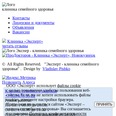
клиника семейного здоровья
Контакты
Лицензии и документы
Объявления
Вакансии
Клиника «Эксперт»
читать отзывы
©
All Rights Reserved.
"Эксперт - клиника семейного
здоровья"
.
Design by
Vladislav Pishko
Позвонить
Адреса
ООО «Эксперт» использует
файлы cookie
с целью повышения удобства пользования веб-
Клиника семейного здоровья
сайтом. Если вы не хотите использовать файлы
+7-903-070-55-22
cookies, измените настройки браузера.
Режим работы:
Продолжая пользоваться сайтом «Эксперт –
ПРИНЯТЬ
Пн-Пт: с 08.00 до 20.00,
клиника семейного здоровья» Вы соглашаетесь
Сб-Вс: с 08.00 до 16.00
с условиями
Политики конфиденциальности
(Выдача результатов анализов до 14.00)