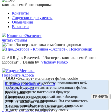
клиника семейного здоровья
Контакты
Лицензии и документы
Объявления
Вакансии
Клиника «Эксперт»
читать отзывы
©
All Rights Reserved.
"Эксперт - клиника семейного
здоровья"
.
Design by
Vladislav Pishko
Позвонить
Адреса
ООО «Эксперт» использует
файлы cookie
с целью повышения удобства пользования веб-
Клиника семейного здоровья
сайтом. Если вы не хотите использовать файлы
+7-903-070-55-22
cookies, измените настройки браузера.
Режим работы:
Продолжая пользоваться сайтом «Эксперт –
ПРИНЯТЬ
Пн-Пт: с 08.00 до 20.00,
клиника семейного здоровья» Вы соглашаетесь
Сб-Вс: с 08.00 до 16.00
с условиями
Политики конфиденциальности
(Выдача результатов анализов до 14.00)
и даете согласие на обработку своих