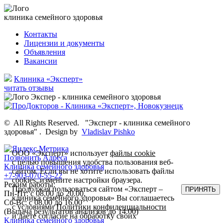
клиника семейного здоровья
Контакты
Лицензии и документы
Объявления
Вакансии
Клиника «Эксперт»
читать отзывы
©
All Rights Reserved.
"Эксперт - клиника семейного
здоровья"
.
Design by
Vladislav Pishko
ООО «Эксперт» использует
файлы cookie
Позвонить
Адреса
с целью повышения удобства пользования веб-
Клиника семейного здоровья
сайтом. Если вы не хотите использовать файлы
+7-903-070-55-22
cookies, измените настройки браузера.
Режим работы:
Продолжая пользоваться сайтом «Эксперт –
ПРИНЯТЬ
Пн-Пт: с 08.00 до 20.00,
клиника семейного здоровья» Вы соглашаетесь
Сб-Вс: с 08.00 до 16.00
с условиями
Политики конфиденциальности
(Выдача результатов анализов до 14.00)
и даете согласие на обработку своих
Клиника семейного здоровья