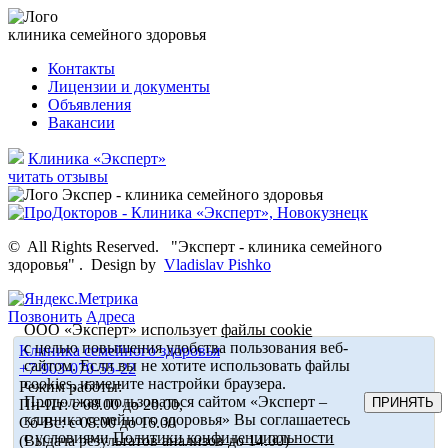
клиника семейного здоровья
Контакты
Лицензии и документы
Объявления
Вакансии
Клиника «Эксперт»
читать отзывы
©
All Rights Reserved.
"Эксперт - клиника семейного
здоровья"
.
Design by
Vladislav Pishko
Позвонить
Адреса
ООО «Эксперт» использует
файлы cookie
с целью повышения удобства пользования веб-
Клиника семейного здоровья
сайтом. Если вы не хотите использовать файлы
+7-903-070-55-22
cookies, измените настройки браузера.
Режим работы:
Продолжая пользоваться сайтом «Эксперт –
ПРИНЯТЬ
Пн-Пт: с 08.00 до 20.00,
клиника семейного здоровья» Вы соглашаетесь
Сб-Вс: с 08.00 до 16.00
с условиями
Политики конфиденциальности
(Выдача результатов анализов до 14.00)